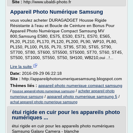
Site :
http://www.ubaldi-photo.fr
Appareil Photo Numérique Samsung
vous voulez acheter DURAGADGET Housse Rigide
Résistante à l'eau et Boucle de Ceinture en Bonus Pour
Appareil Photo Numérique Compact Samsung MV
800,Samsung ES80, ES75, ES30, ES71, ES70, ES65,
PL20, PL210, PL170, PL120, PL200, PL90, WP10, PL80,
PL150, PL100, PL55, PL70, ST95, ST30, ST65, ST90,
ST700, ST80, ST600, ST5500, ST5000, ST70, ST60, ST45,
ST500, ST1000, ST550, ST50, SH100, WB210,oui ..!...
Lire la suite
Date:
2016-09-29 06:22:18
Site :
http://appareilphotonumeriquesamsung.blogspot.com
Thèmes liés :
appareil photo numerique compact samsung
/
/
acheter appareil photo
housse appareil photo numerique samsung
/
appareil photo numerique samsung 5
/
numerique samsung
achat appareil photo numerique samsung
étui rigide en cuir pour les appareils photo
numériques ...
étui rigide en cuir pour les appareils photo numériques
Samsung Galaxy Camera - blanche