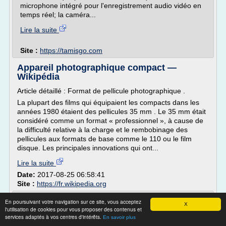
microphone intégré pour l'enregistrement audio vidéo en
temps réel; la caméra...
Lire la suite
Site :
https://tamisgo.com
Appareil photographique compact —
Wikipédia
Article détaillé : Format de pellicule photographique .
La plupart des films qui équipaient les compacts dans les
années 1980 étaient des pellicules 35 mm . Le 35 mm était
considéré comme un format « professionnel », à cause de
la difficulté relative à la charge et le rembobinage des
pellicules aux formats de base comme le 110 ou le film
disque. Les principales innovations qui ont...
Lire la suite
Date:
2017-08-25 06:58:41
Site :
https://fr.wikipedia.org
10 appareils photo compacts compatibles
En poursuivant votre navigation sur ce site, vous acceptez
X
Wifi - L'Express
l'utilisation de cookies pour vous proposer des contenus et
services adaptés à vos centres d'intérêts.
En savoir plus
?réactioncommentaire