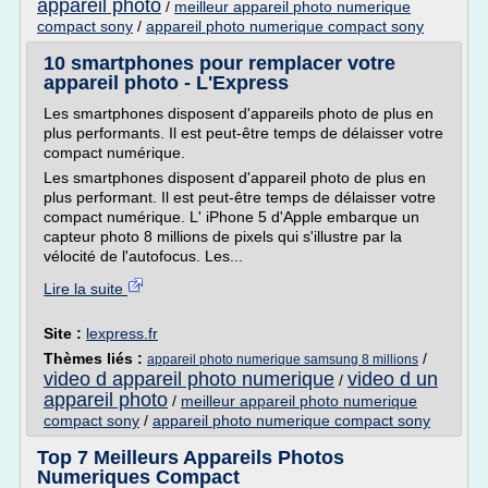
appareil photo
/
meilleur appareil photo numerique
compact sony
/
appareil photo numerique compact sony
10 smartphones pour remplacer votre
appareil photo - L'Express
Les smartphones disposent d'appareils photo de plus en
plus performants. Il est peut-être temps de délaisser votre
compact numérique.
Les smartphones disposent d'appareil photo de plus en
plus performant. Il est peut-être temps de délaisser votre
compact numérique. L' iPhone 5 d'Apple embarque un
capteur photo 8 millions de pixels qui s'illustre par la
vélocité de l'autofocus. Les...
Lire la suite
Site :
lexpress.fr
Thèmes liés :
/
appareil photo numerique samsung 8 millions
video d appareil photo numerique
video d un
/
appareil photo
/
meilleur appareil photo numerique
compact sony
/
appareil photo numerique compact sony
Top 7 Meilleurs Appareils Photos
Numeriques Compact