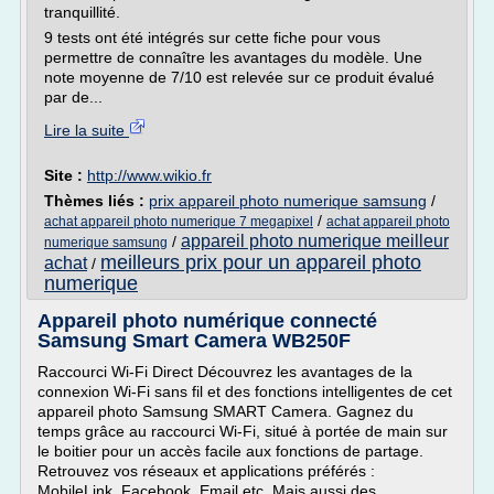
tranquillité.
9 tests ont été intégrés sur cette fiche pour vous
permettre de connaître les avantages du modèle. Une
note moyenne de 7/10 est relevée sur ce produit évalué
par de...
Lire la suite
Site :
http://www.wikio.fr
Thèmes liés :
prix appareil photo numerique samsung
/
/
achat appareil photo numerique 7 megapixel
achat appareil photo
appareil photo numerique meilleur
/
numerique samsung
meilleurs prix pour un appareil photo
achat
/
numerique
Appareil photo numérique connecté
Samsung Smart Camera WB250F
Raccourci Wi-Fi Direct Découvrez les avantages de la
connexion Wi-Fi sans fil et des fonctions intelligentes de cet
appareil photo Samsung SMART Camera. Gagnez du
temps grâce au raccourci Wi-Fi, situé à portée de main sur
le boitier pour un accès facile aux fonctions de partage.
Retrouvez vos réseaux et applications préférés :
MobileLink, Facebook, Email etc. Mais aussi des