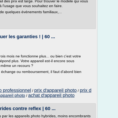
il des prix est large. Pour trouver le modèle qui vous
 à l'usage que vous souhaitez en faire.
de quelques événements familiaux,...
r les garanties ! | 60 ...
trois mois ne fonctionne plus... ou bien c'est votre
épond plus. Votre appareil est-il encore sous
de même un recours ?
on, échange ou remboursement, il faut d'abord bien
to professionnel
prix d'appareil photo
prix d
/
/
achat d'appareil photo
appareil photo
/
ides contre reflex | 60 ...
s par les appareils photo hybrides, moins encombrants