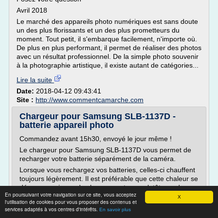
Avril 2018
Le marché des appareils photo numériques est sans doute
un des plus florissants et un des plus prometteurs du
moment. Tout petit, il s'embarque facilement, n'importe où.
De plus en plus performant, il permet de réaliser des photos
avec un résultat professionnel. De la simple photo souvenir
à la photographie artistique, il existe autant de catégories...
Lire la suite
Date:
2018-04-12 09:43:41
Site :
http://www.commentcamarche.com
Chargeur pour Samsung SLB-1137D -
batterie appareil photo
Commandez avant 15h30, envoyé le jour même !
Le chargeur pour Samsung SLB-1137D vous permet de
recharger votre batterie séparément de la caméra.
Lorsque vous rechargez vos batteries, celles-ci chauffent
toujours légèrement. Il est préférable que cette chaleur se
dégage au niveau du chargeur externe, plutôt que dans
En poursuivant votre navigation sur ce site, vous acceptez
votre appareil photo !
X
l'utilisation de cookies pour vous proposer des contenus et
En disposant d'un chargeur externe et d'une batterie de
services adaptés à vos centres d'intérêts.
En savoir plus
rechange, vous pouvez ainsi recharger une batterie tout