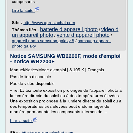
composants...
Lire la suite
Site :
http://www.apreslachat.com
batterie d appareil photo
video d
Thèmes liés :
/
un appareil photo
vente d appareil photo
/
/
appareil photo samsung galaxy 5
/
samsung appareil
photo galaxy
Notice SAMSUNG WB2200F, mode d'emploi
- notice WB2200F
Manuel/Notice/Mode d'emploi | 8 105 K | Français
Pas de lien disponible
Pas de vidéo disponible
« re. Evitez toute exposition prolongée de l'appareil photo à
la lumière directe du soleil ou à des températures élevées.
Une exposition prolongée à la lumière directe du soleil ou à
des températures très élevées peut endommager de
manière permanente les composants internes de ...
Lire la suite
Site :
http://www.apreslachat.com