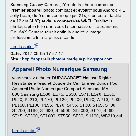
Samsung Galaxy Camera, l'ère de la photo connectée.
Premier appareil photo compact et évolutif sous Android 4.1
Jelly Bean, doté d'un zoom optique 21x, d'un écran tactile
de 12 cm (4,8'') et de la connectivité Wi-Fi. Oubliez la
photographie telle que vous la connaissiez. Le Samsung
GALAXY Camera réunit enfin la qualité d'image
professionnelle à la puissance du...
Lire la suite
Date:
2017-05-05 17:57:47
Site :
http://appareilsphotonumeriquelp.blogspot.com
Appareil Photo Numérique Samsung
vous voulez acheter DURAGADGET Housse Rigide
Résistante à l'eau et Boucle de Ceinture en Bonus Pour
Appareil Photo Numérique Compact Samsung MV
800,Samsung ES80, ES75, ES30, ES71, ES70, ES65,
PL20, PL210, PL170, PL120, PL200, PL90, WP10, PL80,
PL150, PL100, PL55, PL70, ST95, ST30, ST65, ST90,
ST700, ST80, ST600, ST5500, ST5000, ST70, ST60,
ST45, ST500, ST1000, ST550, ST50, SH100, WB210,oui
..!...
Lire la suite