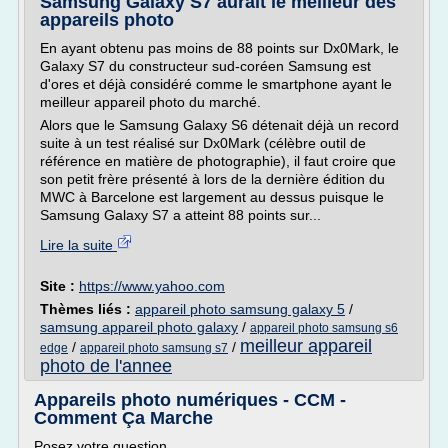
Samsung Galaxy S7 aurait le meilleur des
appareils photo
En ayant obtenu pas moins de 88 points sur Dx0Mark, le
Galaxy S7 du constructeur sud-coréen Samsung est
d'ores et déjà considéré comme le smartphone ayant le
meilleur appareil photo du marché.
Alors que le Samsung Galaxy S6 détenait déjà un record
suite à un test réalisé sur Dx0Mark (célèbre outil de
référence en matière de photographie), il faut croire que
son petit frère présenté à lors de la dernière édition du
MWC à Barcelone est largement au dessus puisque le
Samsung Galaxy S7 a atteint 88 points sur...
Lire la suite
Site :
https://www.yahoo.com
Thèmes liés :
appareil photo samsung galaxy 5
/
samsung appareil photo galaxy
/
appareil photo samsung s6
meilleur appareil
/
/
edge
appareil photo samsung s7
photo de l'annee
Appareils photo numériques - CCM -
Comment Ça Marche
Posez votre question