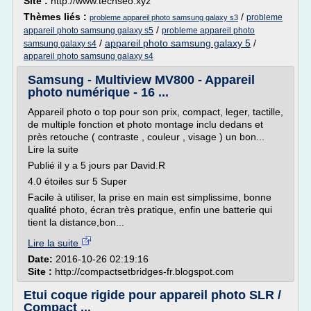
Site :
http://www.techseo.xyz
Thèmes liés :
/
probleme
probleme appareil photo samsung galaxy s3
/
appareil photo samsung galaxy s5
probleme appareil photo
/
appareil photo samsung galaxy 5
/
samsung galaxy s4
appareil photo samsung galaxy s4
Samsung - Multiview MV800 - Appareil
photo numérique - 16 ...
Appareil photo o top pour son prix, compact, leger, tactille,
de multiple fonction et photo montage inclu dedans et
près retouche ( contraste , couleur , visage ) un bon...
Lire la suite
Publié il y a 5 jours par David.R
4.0 étoiles sur 5 Super
Facile à utiliser, la prise en main est simplissime, bonne
qualité photo, écran très pratique, enfin une batterie qui
tient la distance,bon...
Lire la suite
Date:
2016-10-26 02:19:16
Site :
http://compactsetbridges-fr.blogspot.com
Etui coque rigide pour appareil photo SLR /
Compact ...