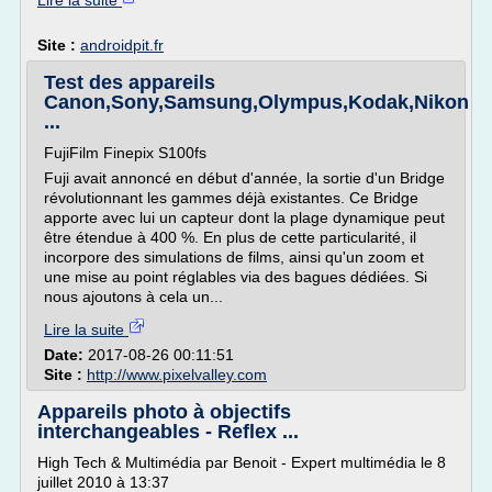
Lire la suite
Site :
androidpit.fr
Test des appareils
Canon,Sony,Samsung,Olympus,Kodak,Nikon
...
FujiFilm Finepix S100fs
Fuji avait annoncé en début d'année, la sortie d'un Bridge
révolutionnant les gammes déjà existantes. Ce Bridge
apporte avec lui un capteur dont la plage dynamique peut
être étendue à 400 %. En plus de cette particularité, il
incorpore des simulations de films, ainsi qu'un zoom et
une mise au point réglables via des bagues dédiées. Si
nous ajoutons à cela un...
Lire la suite
Date:
2017-08-26 00:11:51
Site :
http://www.pixelvalley.com
Appareils photo à objectifs
interchangeables - Reflex ...
High Tech & Multimédia par Benoit - Expert multimédia le 8
juillet 2010 à 13:37