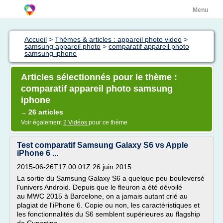
Menu
Accueil
>
Thèmes & articles : appareil photo video
>
samsung appareil photo
>
comparatif appareil photo
samsung iphone
Articles sélectionnés pour le thème :
comparatif appareil photo samsung
iphone
26 articles
→
Voir également
2 Vidéos
pour ce thème
Test comparatif Samsung Galaxy S6 vs Apple
iPhone 6 ...
2015-06-26T17:00:01Z 26 juin 2015
La sortie du Samsung Galaxy S6 a quelque peu bouleversé
l'univers Android. Depuis que le fleuron a été dévoilé
au MWC 2015 à Barcelone, on a jamais autant crié au
plagiat de l'iPhone 6. Copie ou non, les caractéristiques et
les fonctionnalités du S6 semblent supérieures au flagship