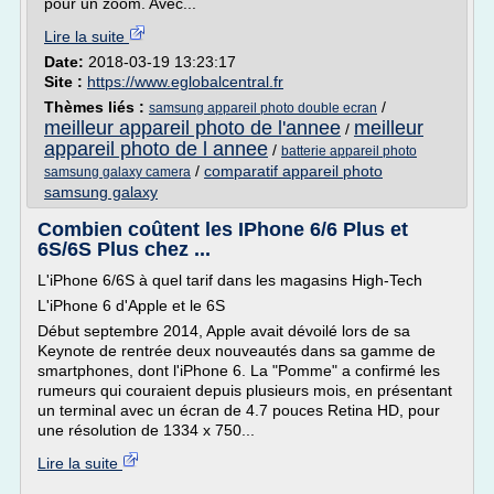
pour un zoom. Avec...
Lire la suite
Date:
2018-03-19 13:23:17
Site :
https://www.eglobalcentral.fr
Thèmes liés :
/
samsung appareil photo double ecran
meilleur appareil photo de l'annee
meilleur
/
appareil photo de l annee
/
batterie appareil photo
/
comparatif appareil photo
samsung galaxy camera
samsung galaxy
Combien coûtent les IPhone 6/6 Plus et
6S/6S Plus chez ...
L'iPhone 6/6S à quel tarif dans les magasins High-Tech
L'iPhone 6 d'Apple et le 6S
Début septembre 2014, Apple avait dévoilé lors de sa
Keynote de rentrée deux nouveautés dans sa gamme de
smartphones, dont l'iPhone 6. La "Pomme" a confirmé les
rumeurs qui couraient depuis plusieurs mois, en présentant
un terminal avec un écran de 4.7 pouces Retina HD, pour
une résolution de 1334 x 750...
Lire la suite