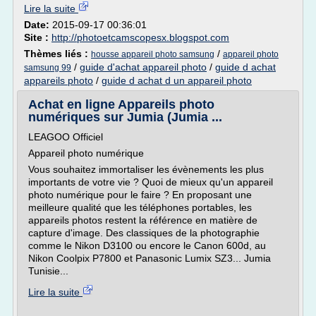
Lire la suite
Date:
2015-09-17 00:36:01
Site :
http://photoetcamscopesx.blogspot.com
Thèmes liés :
/
housse appareil photo samsung
appareil photo
/
guide d'achat appareil photo
/
guide d achat
samsung 99
appareils photo
/
guide d achat d un appareil photo
Achat en ligne Appareils photo
numériques sur Jumia (Jumia ...
LEAGOO Officiel
Appareil photo numérique
Vous souhaitez immortaliser les évènements les plus
importants de votre vie ? Quoi de mieux qu'un appareil
photo numérique pour le faire ? En proposant une
meilleure qualité que les téléphones portables, les
appareils photos restent la référence en matière de
capture d'image. Des classiques de la photographie
comme le Nikon D3100 ou encore le Canon 600d, au
Nikon Coolpix P7800 et Panasonic Lumix SZ3... Jumia
Tunisie...
Lire la suite