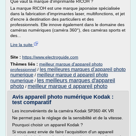
Que vaut la marque d'imprimante RICOH ?
La marque RICOH est une marque japonaise spécialisée
dans la fabrication d'imprimantes laser, multifonctions, et jet
d'encre à destination des particuliers et des
professionnels. Elle innove également dans le domaine des
caméras numériques (caméra 360°), des caméras sports et
des...
Lire la suite
Site :
https://www.electroguide.com
Thèmes liés :
meilleur marque d'appareil photo
les meilleures marques d'appareil photo
professionnel
/
numerique
meilleur marque d appareil photo
/
les meilleurs marques d'appareil
numerique
/
photo
meilleur marque d appareil photo
/
Avis appareil photo numérique Kodak :
test comparatif
Les inconvénients de la caméra Kodak SP360 4K VR
Ne permet pas le réglage de la sensibilité et de la vitesse.
Pourquoi choisir un appareil Kodak ?
Si vous avez envie de faire l'acquisition d'un appareil