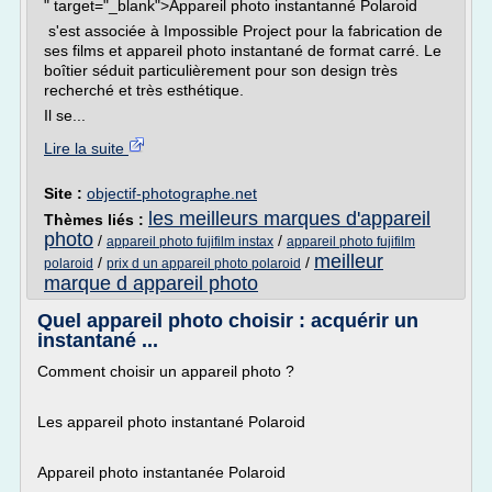
" target="_blank">Appareil photo instantanné Polaroid
s'est associée à Impossible Project pour la fabrication de
ses films et appareil photo instantané de format carré. Le
boîtier séduit particulièrement pour son design très
recherché et très esthétique.
Il se...
Lire la suite
Site :
objectif-photographe.net
les meilleurs marques d'appareil
Thèmes liés :
photo
/
/
appareil photo fujifilm instax
appareil photo fujifilm
meilleur
/
/
polaroid
prix d un appareil photo polaroid
marque d appareil photo
Quel appareil photo choisir : acquérir un
instantané ...
Comment choisir un appareil photo ?
Les appareil photo instantané Polaroid
Appareil photo instantanée Polaroid