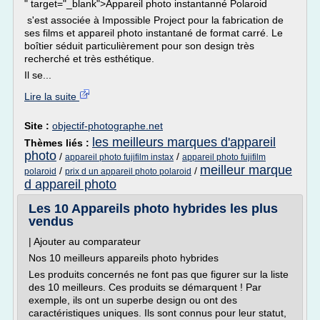
" target="_blank">Appareil photo instantanné Polaroid
s'est associée à Impossible Project pour la fabrication de
ses films et appareil photo instantané de format carré. Le
boîtier séduit particulièrement pour son design très
recherché et très esthétique.
Il se...
Lire la suite
Site :
objectif-photographe.net
les meilleurs marques d'appareil
Thèmes liés :
photo
/
/
appareil photo fujifilm instax
appareil photo fujifilm
meilleur marque
/
/
polaroid
prix d un appareil photo polaroid
d appareil photo
Les 10 Appareils photo hybrides les plus
vendus
| Ajouter au comparateur
Nos 10 meilleurs appareils photo hybrides
Les produits concernés ne font pas que figurer sur la liste
des 10 meilleurs. Ces produits se démarquent ! Par
exemple, ils ont un superbe design ou ont des
caractéristiques uniques. Ils sont connus pour leur statut,