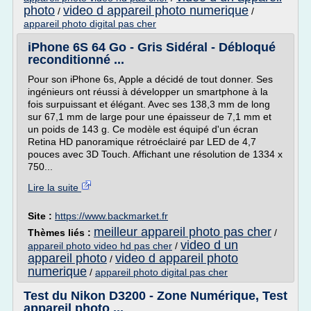
photo
video d appareil photo numerique
/
/
appareil photo digital pas cher
iPhone 6S 64 Go - Gris Sidéral - Débloqué
reconditionné ...
Pour son iPhone 6s, Apple a décidé de tout donner. Ses
ingénieurs ont réussi à développer un smartphone à la
fois surpuissant et élégant. Avec ses 138,3 mm de long
sur 67,1 mm de large pour une épaisseur de 7,1 mm et
un poids de 143 g. Ce modèle est équipé d'un écran
Retina HD panoramique rétroéclairé par LED de 4,7
pouces avec 3D Touch. Affichant une résolution de 1334 x
750...
Lire la suite
Site :
https://www.backmarket.fr
meilleur appareil photo pas cher
Thèmes liés :
/
video d un
appareil photo video hd pas cher
/
appareil photo
video d appareil photo
/
numerique
/
appareil photo digital pas cher
Test du Nikon D3200 - Zone Numérique, Test
appareil photo ...