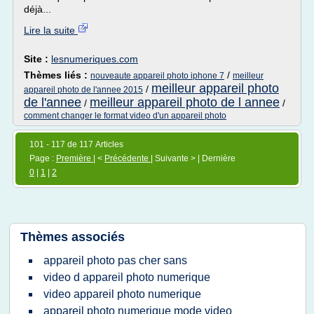
déjà...
Lire la suite
Site :
lesnumeriques.com
Thèmes liés :
/
nouveaute appareil photo iphone 7
meilleur
meilleur appareil photo
/
appareil photo de l'annee 2015
de l'annee
meilleur appareil photo de l annee
/
/
comment changer le format video d'un appareil photo
101 - 117 de 117 Articles
Page :
Première
| <
Précédente
| Suivante > | Dernière
0
|
1
|
2
Thèmes associés
appareil photo pas cher sans
video d appareil photo numerique
video appareil photo numerique
appareil photo numerique mode video