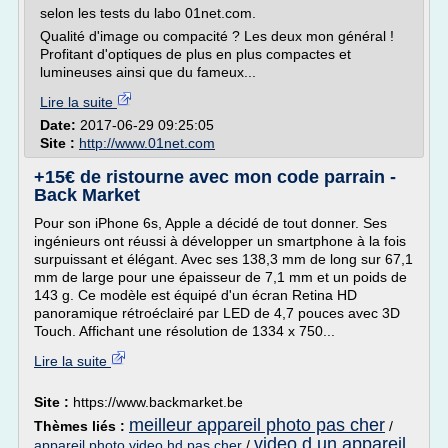
selon les tests du labo 01net.com.
Qualité d'image ou compacité ? Les deux mon général !
Profitant d'optiques de plus en plus compactes et
lumineuses ainsi que du fameux...
Lire la suite
Date:
2017-06-29 09:25:05
Site :
http://www.01net.com
+15€ de ristourne avec mon code parrain -
Back Market
Pour son iPhone 6s, Apple a décidé de tout donner. Ses
ingénieurs ont réussi à développer un smartphone à la fois
surpuissant et élégant. Avec ses 138,3 mm de long sur 67,1
mm de large pour une épaisseur de 7,1 mm et un poids de
143 g. Ce modèle est équipé d'un écran Retina HD
panoramique rétroéclairé par LED de 4,7 pouces avec 3D
Touch. Affichant une résolution de 1334 x 750...
Lire la suite
Site :
https://www.backmarket.be
meilleur appareil photo pas cher
Thèmes liés :
/
video d un appareil
appareil photo video hd pas cher
/