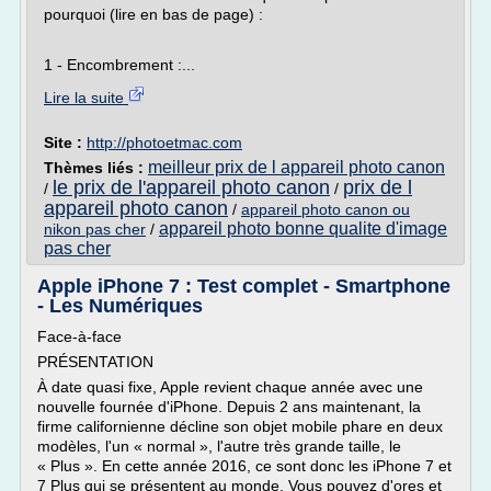
pourquoi (lire en bas de page) :
1 - Encombrement :...
Lire la suite
Site :
http://photoetmac.com
meilleur prix de l appareil photo canon
Thèmes liés :
le prix de l'appareil photo canon
prix de l
/
/
appareil photo canon
/
appareil photo canon ou
appareil photo bonne qualite d'image
nikon pas cher
/
pas cher
Apple iPhone 7 : Test complet - Smartphone
- Les Numériques
Face-à-face
PRÉSENTATION
À date quasi fixe, Apple revient chaque année avec une
nouvelle fournée d'iPhone. Depuis 2 ans maintenant, la
firme californienne décline son objet mobile phare en deux
modèles, l'un « normal », l'autre très grande taille, le
« Plus ». En cette année 2016, ce sont donc les iPhone 7 et
7 Plus qui se présentent au monde. Vous pouvez d'ores et