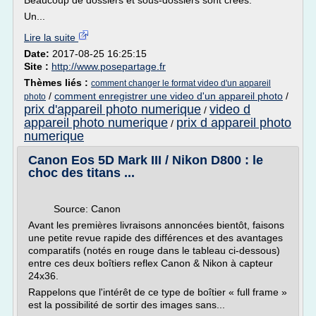
Beaucoup de dossiers et sous-dossiers sont créés.
Un...
Lire la suite
Date:
2017-08-25 16:25:15
Site :
http://www.posepartage.fr
Thèmes liés :
comment changer le format video d'un appareil
/
comment enregistrer une video d'un appareil photo
/
photo
prix d'appareil photo numerique
video d
/
appareil photo numerique
prix d appareil photo
/
numerique
Canon Eos 5D Mark III / Nikon D800 : le
choc des titans ...
Source: Canon
Avant les premières livraisons annoncées bientôt, faisons
une petite revue rapide des différences et des avantages
comparatifs (notés en rouge dans le tableau ci-dessous)
entre ces deux boîtiers reflex Canon & Nikon à capteur
24x36.
Rappelons que l'intérêt de ce type de boîtier « full frame »
est la possibilité de sortir des images sans...