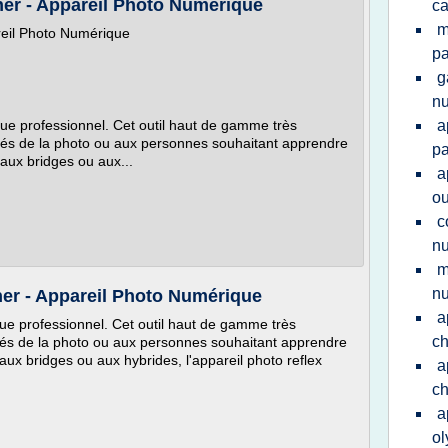
her - Appareil Photo Numérique
c
m
reil Photo Numérique
pa
g
n
que professionnel. Cet outil haut de gamme très
a
tés de la photo ou aux personnes souhaitant apprendre
pa
 aux bridges ou aux...
a
ou
c
nu
m
n
her - Appareil Photo Numérique
a
que professionnel. Cet outil haut de gamme très
ch
tés de la photo ou aux personnes souhaitant apprendre
aux bridges ou aux hybrides, l'appareil photo reflex
a
ch
a
ol