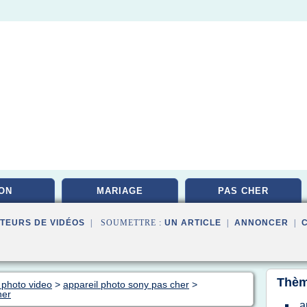
ON
MARIAGE
PAS CHER
TEURS DE VIDÉOS
| SOUMETTRE :
UN ARTICLE
|
ANNONCER
|
Thèm
 photo video
>
appareil photo sony pas cher
>
her
a