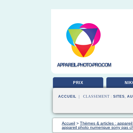
APPAREIL-PHOTO-PRO.COM
PRIX
NIK
ACCUEIL
| CLASSEMENT :
SITES
,
AU
Accueil
>
Thèmes & articles : appareil
appareil photo numerique sony pas c