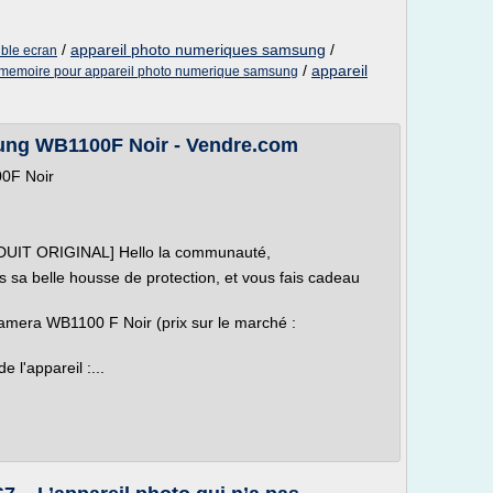
/
appareil photo numeriques samsung
/
ble ecran
/
appareil
memoire pour appareil photo numerique samsung
ung WB1100F Noir - Vendre.com
0F Noir
DUIT ORIGINAL] Hello la communauté,
s sa belle housse de protection, et vous fais cadeau
ra WB1100 F Noir (prix sur le marché :
e l'appareil :...