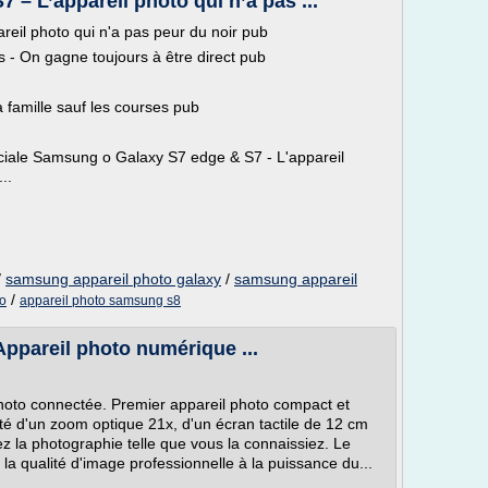
– L’appareil photo qui n’a pas ...
eil photo qui n'a pas peur du noir pub
 - On gagne toujours à être direct pub
a famille sauf les courses pub
ale Samsung o Galaxy S7 edge & S7 - L'appareil
..
/
samsung appareil photo galaxy
/
samsung appareil
/
to
appareil photo samsung s8
ppareil photo numérique ...
oto connectée. Premier appareil photo compact et
oté d'un zoom optique 21x, d'un écran tactile de 12 cm
liez la photographie telle que vous la connaissiez. Le
 qualité d'image professionnelle à la puissance du...