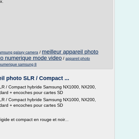
x.
meilleur appareil photo
/
samsung galaxy camera
oto numerique mode video
/
appareil photo
 numerique samsung 8
il photo SLR / Compact ...
o SLR / Compact hybride Samsung NX1000, NX200,
ndard + encoches pour cartes SD
o SLR / Compact hybride Samsung NX1000, NX200,
ndard + encoches pour cartes SD
ide et compact en rouge et noir...