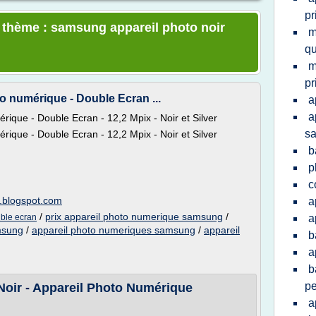
pr
e thème : samsung appareil photo noir
m
qu
m
pr
o numérique - Double Ecran ...
a
a
ique - Double Ecran - 12,2 Mpix - Noir et Silver
s
ique - Double Ecran - 12,2 Mpix - Noir et Silver
b
p
c
s.blogspot.com
a
/
prix appareil photo numerique samsung
/
ble ecran
a
msung
/
appareil photo numeriques samsung
/
appareil
b
a
b
pe
ir - Appareil Photo Numérique
a