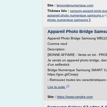
Site :
lemondenumerique.com
Thèmes liés :
samsung appareil photo dou
appareil photo numerique samsung s
/
photo numerique samsung 5
Appareil Photo Bridge Sams
Appareil Photo Bridge Samsung WB110
Comme neuf
Description :
[BONNE AFFAIRE - Vente en lot - PRO
Je vends un appareil photo bridge, dan
d'un selfiestick
Bridge Numérique Samsung SMART Came
https://goo.gl/Cixejs)
- Retrouvez toutes les caractéristiques d
Lire la suite
Site :
https://www.vendre.com