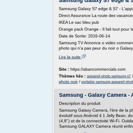
Samsung Galaxy S7 edge & S7 
Samsung Galaxy S7 edge & S7 - L'appar
Direct Assurance La route des vacances
IKEA Le sac bleu pub
Orange pack Orange - Il fait tout pour l
Date de Sortie: 2016-06-14
Samsung TV Annonce o vidéo commerci
photo qui n'a pas peur du noir o Galaxy.
Lire la suite
Site :
https://abancommercials.com
Thèmes liés :
appareil photo samsung s7
photo noir
/
portable samsung appareil pho
Samsung - Galaxy Camera - A
Description du produit
Samsung Galaxy Camera, l'ère de la ph
évolutif sous Android 4.1 Jelly Bean, d
(4,8'') et de la connectivité Wi-Fi. Oub
Samsung GALAXY Camera réunit enfin la