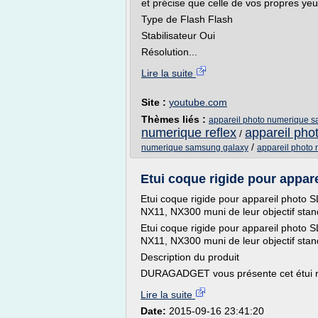
et précise que celle de vos propres yeu
Type de Flash Flash
Stabilisateur Oui
Résolution...
Lire la suite
Site :
youtube.com
Thèmes liés :
appareil photo numerique 
numerique reflex
appareil ph
/
/
numerique samsung galaxy
appareil photo
Etui coque rigide pour appare
Etui coque rigide pour appareil phot
NX11, NX300 muni de leur objectif sta
Etui coque rigide pour appareil phot
NX11, NX300 muni de leur objectif sta
Description du produit
DURAGADGET vous présente cet étui rig
Lire la suite
Date:
2015-09-16 23:41:20