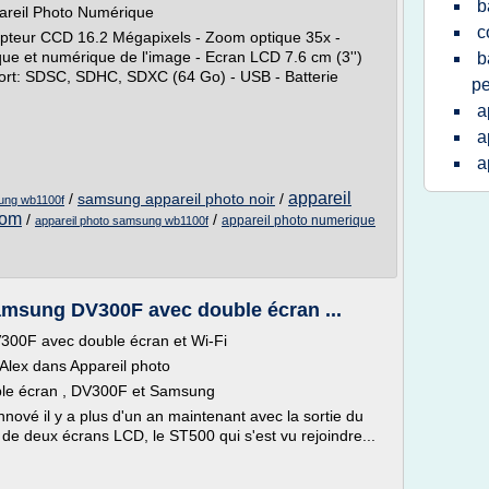
b
reil Photo Numérique
c
Capteur CCD 16.2 Mégapixels - Zoom optique 35x -
que et numérique de l'image - Ecran LCD 7.6 cm (3'')
b
port: SDSC, SDHC, SDXC (64 Go) - USB - Batterie
pe
a
a
a
appareil
/
samsung appareil photo noir
/
sung wb1100f
oom
/
/
appareil photo numerique
appareil photo samsung wb1100f
msung DV300F avec double écran ...
00F avec double écran et Wi-Fi
 Alex dans Appareil photo
uble écran , DV300F et Samsung
nnové il y a plus d'un an maintenant avec la sortie du
de deux écrans LCD, le ST500 qui s'est vu rejoindre...