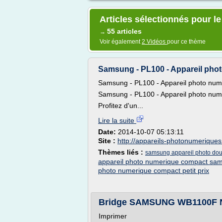
Articles sélectionnés pour l
55 articles
→
Voir également
2 Vidéos
pour ce thème
Samsung - PL100 - Appareil phot
Samsung - PL100 - Appareil photo numér
Samsung - PL100 - Appareil photo numér
Profitez d'un...
Lire la suite
Date:
2014-10-07 05:13:11
Site :
http://appareils-photonumerique
Thèmes liés :
samsung appareil photo dou
appareil photo numerique compact sa
photo numerique compact petit prix
Bridge SAMSUNG WB1100F No
Imprimer