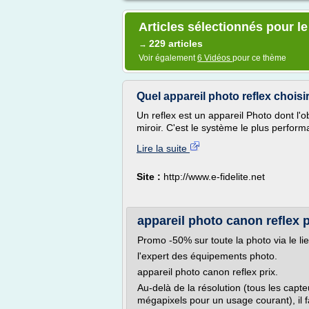
Articles sélectionnés pour le
229 articles
→
Voir également
6 Vidéos
pour ce thème
Quel appareil photo reflex choisir
Un reflex est un appareil Photo dont l'ob
miroir. C'est le système le plus performan
Lire la suite
Site :
http://www.e-fidelite.net
appareil photo canon reflex 
Promo -50% sur toute la photo via le li
l'expert des équipements photo.
appareil photo canon reflex prix.
Au-delà de la résolution (tous les cap
mégapixels pour un usage courant), il fa