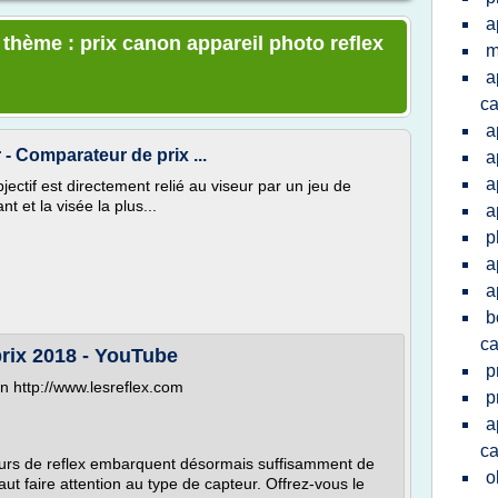
a
 thème : prix canon appareil photo reflex
m
a
c
a
 - Comparateur de prix ...
a
a
jectif est directement relié au viseur par un jeu de
t et la visée la plus...
a
p
a
a
b
c
prix 2018 - YouTube
p
en http://www.lesreflex.com
p
a
c
teurs de reflex embarquent désormais suffisamment de
o
ut faire attention au type de capteur. Offrez-vous le