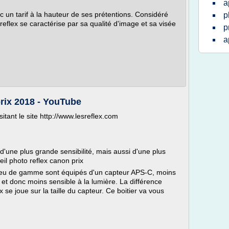
a
 un tarif à la hauteur de ses prétentions. Considéré
p
reflex se caractérise par sa qualité d'image et sa visée
p
a
prix 2018 - YouTube
tant le site http://www.lesreflex.com
'une plus grande sensibilité, mais aussi d'une plus
il photo reflex canon prix
ilieu de gamme sont équipés d'un capteur APS-C, moins
e et donc moins sensible à la lumière. La différence
 se joue sur la taille du capteur. Ce boitier va vous