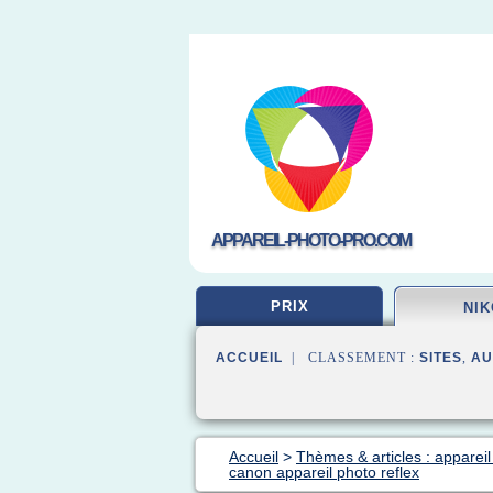
APPAREIL-PHOTO-PRO.COM
PRIX
NI
ACCUEIL
| CLASSEMENT :
SITES
,
AU
Accueil
>
Thèmes & articles : appareil
canon appareil photo reflex