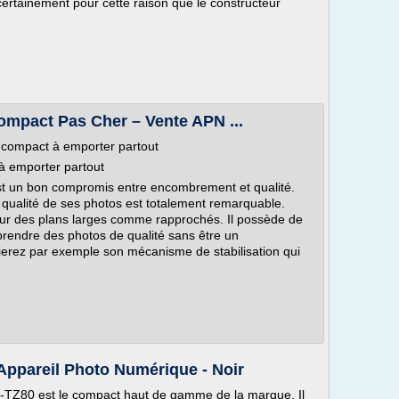
ertainement pour cette raison que le constructeur
mpact Pas Cher – Vente APN ...
 compact à emporter partout
à emporter partout
st un bon compromis entre encombrement et qualité.
 qualité de ses photos est totalement remarquable.
pour des plans larges comme rapprochés. Il possède de
rendre des photos de qualité sans être un
ierez par exemple son mécanisme de stabilisation qui
ppareil Photo Numérique - Noir
-TZ80 est le compact haut de gamme de la marque. Il