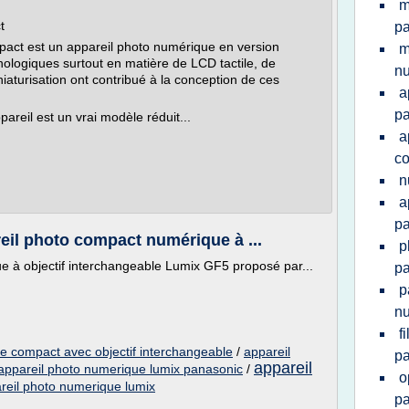
m
t
pa
pact est un appareil photo numérique en version
m
ologiques surtout en matière de LCD tactile, de
n
aturisation ont contribué à la conception de ces
a
p
reil est un vrai modèle réduit...
a
co
n
a
p
eil photo compact numérique à ...
p
ue à objectif interchangeable Lumix GF5 proposé par...
p
p
n
f
e compact avec objectif interchangeable
/
appareil
p
appareil
appareil photo numerique lumix panasonic
/
o
reil photo numerique lumix
p