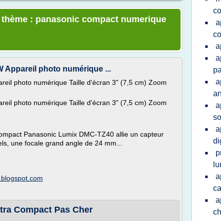
co
le thème : panasonic compact numerique
a
co
a
a
ppareil photo numérique ...
pa
a
l photo numérique Taille d'écran 3" (7,5 cm) Zoom
an
l photo numérique Taille d'écran 3" (7,5 cm) Zoom
a
so
a
 compact Panasonic Lumix DMC-TZ40 allie un capteur
di
ls, une focale grand angle de 24 mm...
p
lu
a
p.blogspot.com
ca
a
ltra Compact Pas Cher
ch