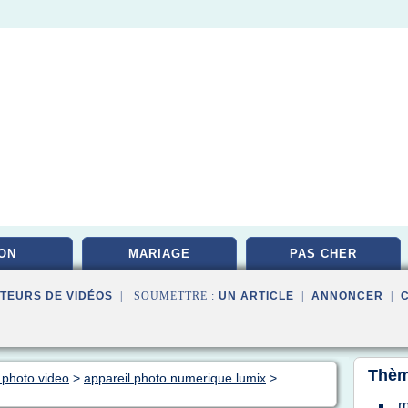
ON
MARIAGE
PAS CHER
TEURS DE VIDÉOS
| SOUMETTRE :
UN ARTICLE
|
ANNONCER
|
Thèm
 photo video
>
appareil photo numerique lumix
>
m