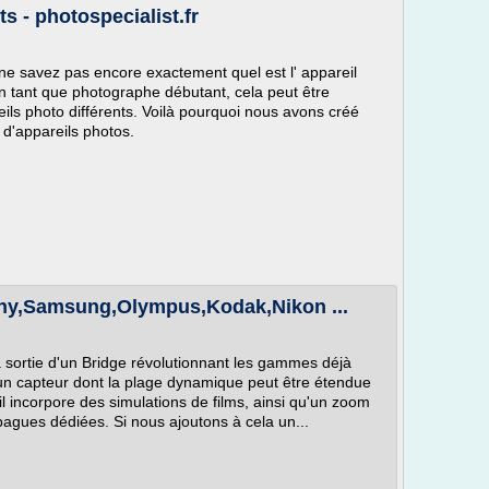
s - photospecialist.fr
e savez pas encore exactement quel est l' appareil
En tant que photographe débutant, cela peut être
eils photo différents. Voilà pourquoi nous avons créé
 d'appareils photos.
ony,Samsung,Olympus,Kodak,Nikon ...
a sortie d'un Bridge révolutionnant les gammes déjà
 un capteur dont la plage dynamique peut être étendue
 il incorpore des simulations de films, ainsi qu'un zoom
bagues dédiées. Si nous ajoutons à cela un...