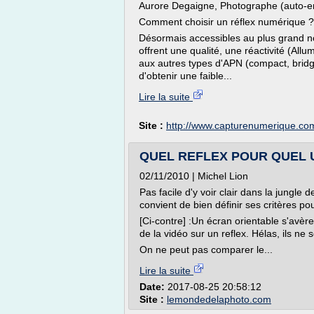
Aurore Degaigne, Photographe (auto-e
Comment choisir un réflex numérique ?
Désormais accessibles au plus grand n
offrent une qualité, une réactivité (All
aux autres types d'APN (compact, bridge
d'obtenir une faible...
Lire la suite
Site :
http://www.capturenumerique.co
QUEL REFLEX POUR QUEL US
02/11/2010 | Michel Lion
Pas facile d'y voir clair dans la jungle 
convient de bien définir ses critères pou
[Ci-contre] :Un écran orientable s'avèr
de la vidéo sur un reflex. Hélas, ils n
On ne peut pas comparer le...
Lire la suite
Date:
2017-08-25 20:58:12
Site :
lemondedelaphoto.com