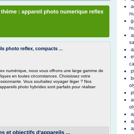
a
e thème : appareil photo numerique reflex
n
g
n
a
s
ls photo reflex, compacts ...
a
e
c
eflex numérique, nous vous offrons une large gamme de
p
fiques en toutes circonstances. Choisissez votre
b
ssionnante. Vous souhaitez voyager léger ? Nos
o
pareils photo hybrides sont parfaits pour réaliser
p
a
o
a
a
a
s et objectifs d'appareils ...