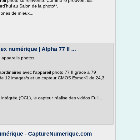
areil photo se réinvente. Comme le prouvent les
rd'hui au Salon de la photo\*.
hones de mieux...
ex numérique | Alpha 77 II ...
 appareils photos
ordinaires avec l'appareil photo 77 II grâce à 79
u de 12 images/s et un capteur CMOS Exmor® de 24,3
 intégrée (OCL), le capteur réalise des vidéos Full...
numérique - CaptureNumerique.com