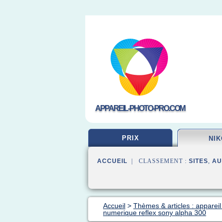
APPAREIL-PHOTO-PRO.COM
PRIX
NI
ACCUEIL
| CLASSEMENT :
SITES
,
AU
Accueil
>
Thèmes & articles : appareil
numerique reflex sony alpha 300