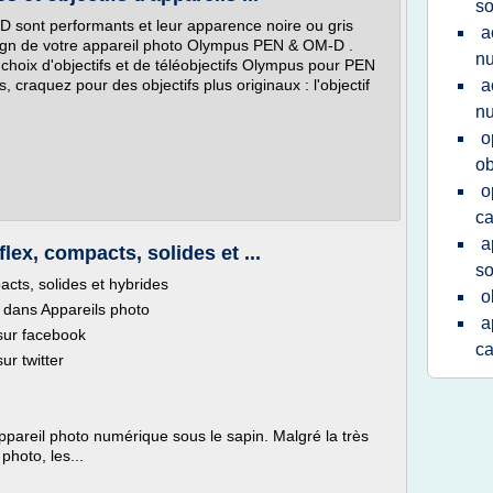
so
 sont performants et leur apparence noire ou gris
a
sign de votre appareil photo Olympus PEN & OM-D .
nu
 choix d'objectifs et de téléobjectifs Olympus pour PEN
raquez pour des objectifs plus originaux : l'objectif
a
nu
o
ob
o
ca
a
lex, compacts, solides et ...
s
acts, solides et hybrides
o
dans Appareils photo
a
sur facebook
c
ur twitter
appareil photo numérique sous le sapin. Malgré la très
hoto, les...