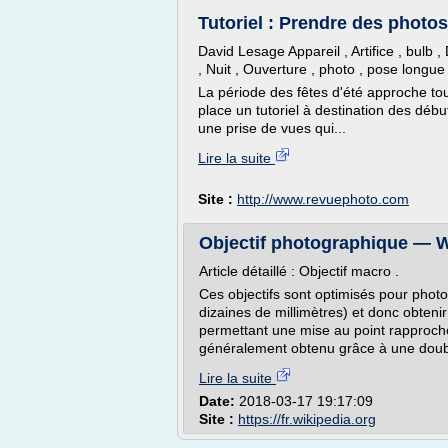
Tutoriel : Prendre des photos
David Lesage Appareil , Artifice , bulb ,
, Nuit , Ouverture , photo , pose longue 
La période des fêtes d'été approche tout
place un tutoriel à destination des début
une prise de vues qui...
Lire la suite
Site :
http://www.revuephoto.com
Objectif photographique — W
Article détaillé : Objectif macro .
Ces objectifs sont optimisés pour photo
dizaines de millimètres) et donc obtenir
permettant une mise au point rapproché
généralement obtenu grâce à une doubl
Lire la suite
Date:
2018-03-17 19:17:09
Site :
https://fr.wikipedia.org