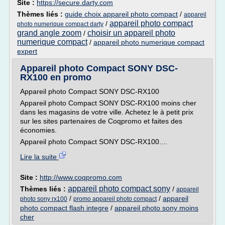
Site :
https://secure.darty.com
Thèmes liés :
guide choix appareil photo compact
/
appareil
appareil photo compact
/
photo numerique compact darty
grand angle zoom
choisir un appareil photo
/
numerique compact
/
appareil photo numerique compact
expert
Appareil photo Compact SONY DSC-
RX100 en promo
Appareil photo Compact SONY DSC-RX100
Appareil photo Compact SONY DSC-RX100 moins cher
dans les magasins de votre ville. Achetez le à petit prix
sur les sites partenaires de Coqpromo et faites des
économies.
Appareil photo Compact SONY DSC-RX100....
Lire la suite
Site :
http://www.coqpromo.com
appareil photo compact sony
Thèmes liés :
/
appareil
/
/
appareil
photo sony rx100
promo appareil photo compact
photo compact flash integre
/
appareil photo sony moins
cher