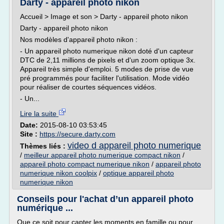
Darty - appareil photo nikon
Accueil > Image et son > Darty - appareil photo nikon
Darty - appareil photo nikon
Nos modèles d'appareil photo nikon :
- Un appareil photo numerique nikon doté d'un capteur
DTC de 2,11 millions de pixels et d'un zoom optique 3x.
Appareil très simple d'emploi. 5 modes de prise de vue
pré programmés pour faciliter l'utilisation. Mode vidéo
pour réaliser de courtes séquences vidéos.
- Un...
Lire la suite
Date:
2015-08-10 03:53:45
Site :
https://secure.darty.com
video d appareil photo numerique
Thèmes liés :
/
meilleur appareil photo numerique compact nikon
/
appareil photo compact numerique nikon
/
appareil photo
numerique nikon coolpix
/
optique appareil photo
numerique nikon
Conseils pour l'achat d’un appareil photo
numérique ...
Que ce soit pour capter les moments en famille ou pour