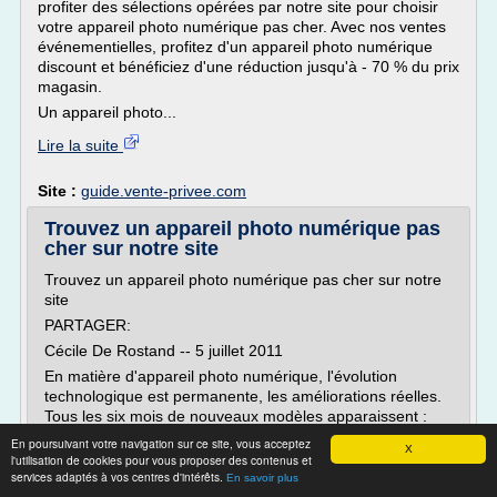
profiter des sélections opérées par notre site pour choisir
votre appareil photo numérique pas cher. Avec nos ventes
événementielles, profitez d'un appareil photo numérique
discount et bénéficiez d'une réduction jusqu'à - 70 % du prix
magasin.
Un appareil photo...
Lire la suite
Site :
guide.vente-privee.com
Trouvez un appareil photo numérique pas
cher sur notre site
Trouvez un appareil photo numérique pas cher sur notre
site
PARTAGER:
Cécile De Rostand -- 5 juillet 2011
En matière d'appareil photo numérique, l'évolution
technologique est permanente, les améliorations réelles.
Tous les six mois de nouveaux modèles apparaissent :
pas toujours facile de s'y retrouver. Le plus simple, c'est
En poursuivant votre navigation sur ce site, vous acceptez
X
de profiter des sélections opérées par notre site pour
l'utilisation de cookies pour vous proposer des contenus et
choisir votre appareil photo numérique pas cher. Avec nos
services adaptés à vos centres d'intérêts.
En savoir plus
ventes événementielles, profitez d'un appareil photo